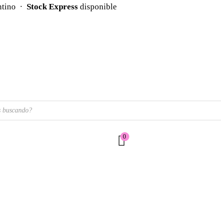
ntino ·
Stock Express
disponible
0
$
0,00