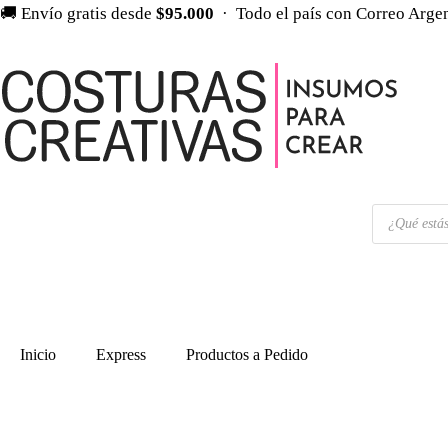
Ir
🚚 Envío gratis desde
$95.000
· Todo el país con Correo Arge
al
contenido
Búsqueda
de
productos
Inicio
Express
Productos a Pedido