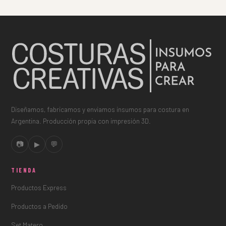
Diseñamos, fabricamos y enviamos insumos para costura en
Argentina. Producción propia con impresión 3D.
📷
▶
💬
TIENDA
Productos Express
Productos a Pedido
Set Matero