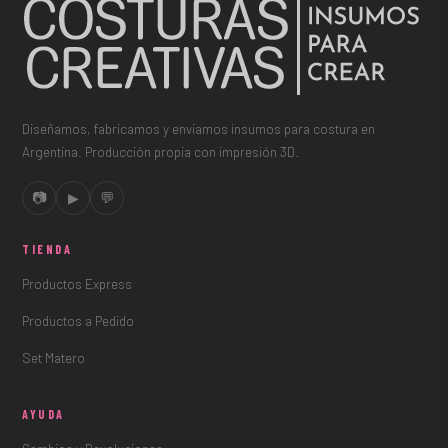
Diseñamos, fabricamos y enviamos insumos para costura en
Argentina. Producción propia con impresión 3D.
📷
▶
💬
TIENDA
Productos Express
Productos a Pedido
Set Matero
AYUDA