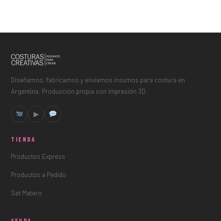
Diseñamos, fabricamos y enviamos insumos para costura en
Argentina. Producción propia con impresión 3D.
▶
TIENDA
Productos Express
Productos a Pedido
Set Matero
AYUDA