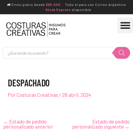
Ir
Envío gratis desde
$95.000
· Todo el país con Correo Argentino
·
Stock Express
disponible
al
M
Navegación
contenido
de
entradas
Búsqueda
de
productos
DESPACHADO
Por
Costuras Creativas
/
28 abril, 2024
←
Estado de pedido
Estado de pedido
personalizado anterior
personalizado siguiente
→