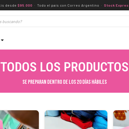
tis desde
$95.000
· Todo el país con Correo Argentino ·
Stock Expres
TODOS LOS PRODUCTOS
Se preparan dentro de los 20 días HÁBILES