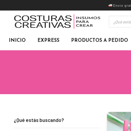
Ir
Envío gra
al
Búsqueda
contenido
de
productos
INICIO
EXPRESS
PRODUCTOS A PEDIDO
¿Qué estás buscando?