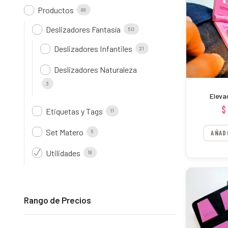
Productos
88
Deslizadores Fantasía
50
Deslizadores Infantiles
21
Deslizadores Naturaleza
3
Eleva
$
Etiquetas y Tags
11
Set Matero
5
AÑAD
Utilidades
18
Rango de Precios