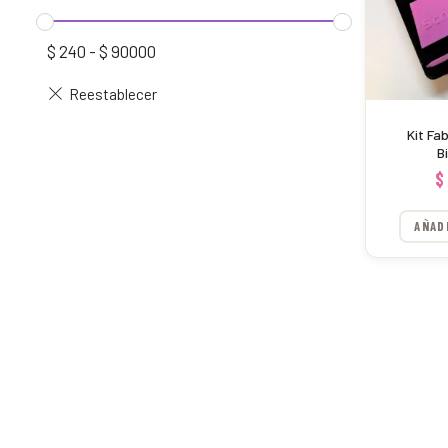
$
240
-
$
90000
Kit Fab
B
$
AÑAD