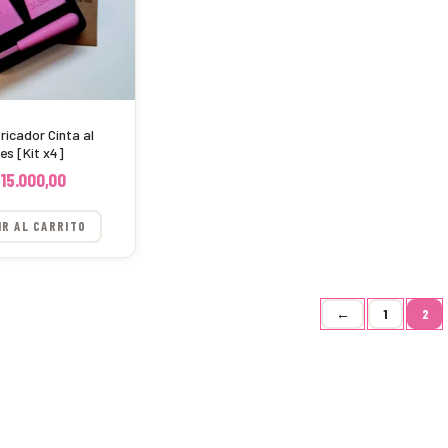
ricador Cinta al
ies [Kit x4]
15.000,00
IR AL CARRITO
←
1
2