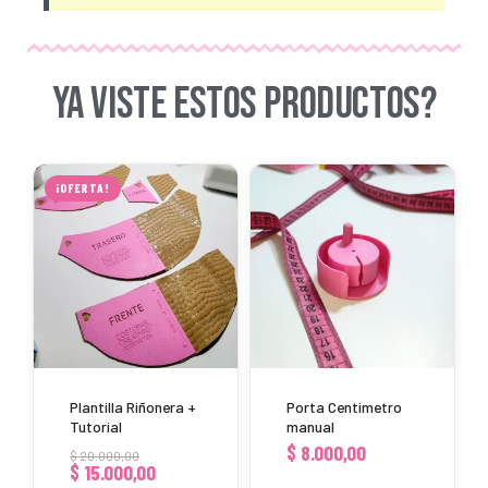
YA VISTE ESTOS PRODUCTOS?
El
El
precio
precio
¡OFERTA!
original
actual
era:
es:
$ 20.000,00.
$ 15.000,00.
Plantilla Riñonera +
Porta Centimetro
Tutorial
manual
$
8.000,00
$
20.000,00
$
15.000,00