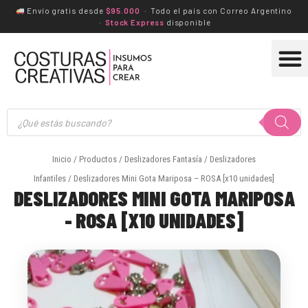
Ir
Envío gratis desde
$95.000
· Todo el país con Correo Argentino
·
Stock Express
disponible
al
M
contenido
Búsqueda
de
productos
Inicio
/
Productos
/
Deslizadores Fantasía
/
Deslizadores
Infantiles
/ Deslizadores Mini Gota Mariposa – ROSA [x10 unidades]
DESLIZADORES MINI GOTA MARIPOSA
- ROSA [X10 UNIDADES]