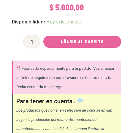
$
5.000,00
Deslizadores
Disponibilidad:
Hay existencias
Mini
Gota
AÑADIR AL CARRITO
Mariposa
-
ROSA
Fabricado especialmente para tu pedido. Vas a recibir
[x10
un link de seguimiento con el avance en tiempo real y tu
unidades]
fecha estimada de entrega.
cantidad
Para tener en cuenta...
Los productos que no tienen selección de color se envían
segun la producción del momento, manteniendo
características y funcionalidad. La imagen ilustrativa