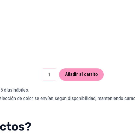
[EXPRESS]
Cinta
Mochilera
Añadir al carrito
Reforzada
-
5 días hábiles.
Amarillo
lección de color se envían segun disponibilidad, manteniendo caract
[x5
metros]
cantidad
uctos?