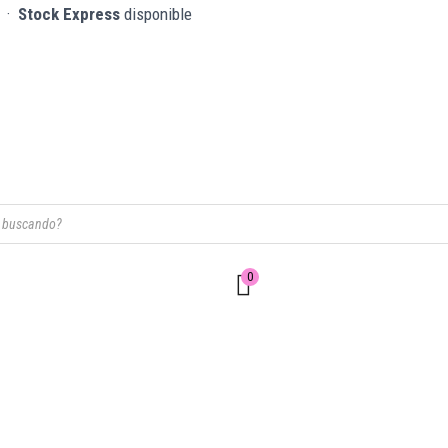
o ·
Stock Express
disponible
0
$
0,00