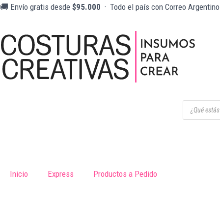
Ir
🚚 Envío gratis desde
$95.000
· Todo el país con Correo Argentin
al
contenido
Búsqueda
de
productos
Inicio
Express
Productos a Pedido