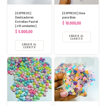
[EXPRESS]
[EXPRESS] Guia
Deslizadores
para Bies
Estrellas Pastel
$
10.000,00
[x10 unidades]
$
5.000,00
AÑADIR AL
CARRITO
AÑADIR AL
CARRITO
Este
producto
tiene
múltiples
variantes.
Las
opciones