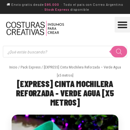
Ir
🚚 Envío gratis desde
$95.000
· Todo el país con Correo Argentino
·
Stock Express
disponible
al
M
contenido
Búsqueda
de
productos
Inicio
/
Pack Express
/ [EXPRESS] Cinta Mochilera Reforzada – Verde Agua
[x5 metros]
[EXPRESS] CINTA MOCHILERA
REFORZADA - VERDE AGUA [X5
METROS]