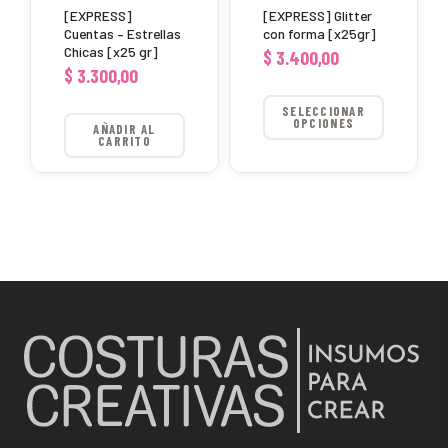
se
[EXPRESS]
[EXPRESS] Glitter
pueden
Cuentas – Estrellas
con forma [x25gr]
Chicas [x25 gr]
$
3.400,00
elegir
$
3.300,00
en
SELECCIONAR
la
OPCIONES
AÑADIR AL
página
CARRITO
de
producto