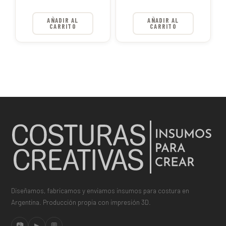
AÑADIR AL
AÑADIR AL
CARRITO
CARRITO
Diseñamos, fabricamos y enviamos insumos para costura en
Argentina. Producción propia con impresión 3D.
📷
▶
💬