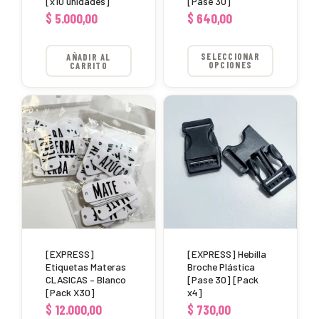
[x10 unidades]
[Pase 30]
en
$
5.000,00
$
640,00
la
página
AÑADIR AL
SELECCIONAR
CARRITO
OPCIONES
de
producto
[EXPRESS]
[EXPRESS] Hebilla
Etiquetas Materas
Broche Plástica
CLASICAS – Blanco
[Pase 30] [Pack
[Pack X30]
x4]
$
12.000,00
$
730,00