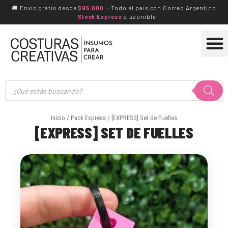
Ir
🚚 Envío gratis desde
$95.000
· Todo el país con Correo Argentino
·
Stock Express
disponible
al
M
contenido
Búsqueda
de
productos
Inicio
/
Pack Express
/ [EXPRESS] Set de Fuelles
[EXPRESS] SET DE FUELLES