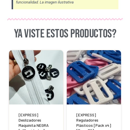
funcionalidad. La imagen ilustrativa
YA VISTE ESTOS PRODUCTOS?
Este
producto
tiene
múltiples
variantes.
Las
opciones
se
[EXPRESS]
[EXPRESS]
pueden
Deslizadores
Reguladores
Maquinita NEGRA
Plásticos [Pack x4]
elegir