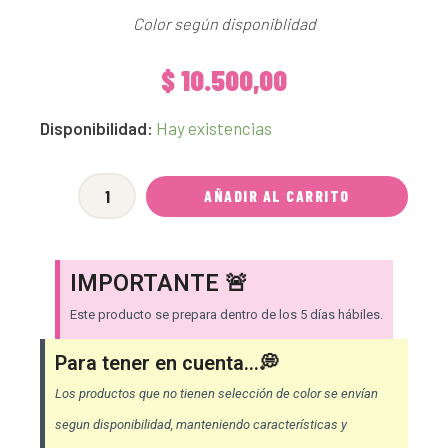
Color según disponiblidad
$
10.500,00
[EXPRESS]
Disponibilidad:
Hay existencias
Set
de
AÑADIR AL CARRITO
Fuelles
cantidad
IMPORTANTE 🚨
Este producto se prepara dentro de los 5 días hábiles.
Para tener en cuenta...💭
Los productos que no tienen selección de color se envían
segun disponibilidad, manteniendo características y