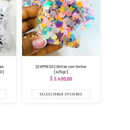
múltiples
variantes.
Las
opciones
se
pueden
elegir
en
as
[EXPRESS] Glitter con forma
la
30]
[x25gr]
$
3.400,00
página
de
SELECCIONAR OPCIONES
producto