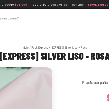
atis desde
$95.000
· Todo el país con Correo Argentino ·
Stock Expres
Inicio
/
Pack Express
/ [EXPRESS] Silver Liso – Rosa
[EXPRESS] SILVER LISO - ROS
Precio por paño