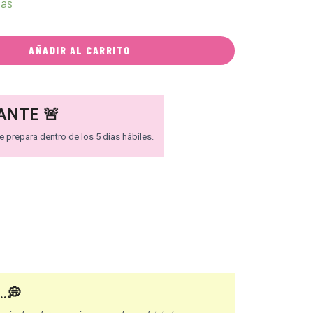
ias
AÑADIR AL CARRITO
ANTE 🚨
 prepara dentro de los 5 días hábiles.
..💭