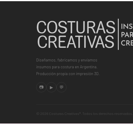
Diseñamos, fabricamos y enviamos
insumos para costura en Argentina.
Producción propia con impresión 3D.
📷
▶
💬
© 2026 Costuras Creativas®. Todos los derechos reservados.