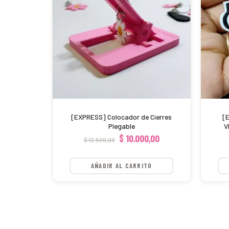
$ 12.500,00.
$ 10.000,00.
[EXPRESS] Colocador de Cierres
[
Plegable
V
$
10.000,00
$
12.500,00
AÑADIR AL CARRITO