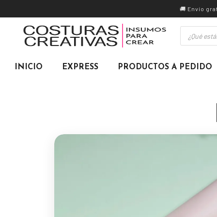
Ir
🚚 Envío gr
al
Búsqueda
contenido
de
productos
INICIO
EXPRESS
PRODUCTOS A PEDIDO