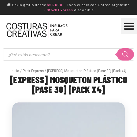
Ir
🚚 Envío gratis desde
$95.000
· Todo el país con Correo Argentino
·
Stock Express
disponible
al
M
contenido
PRODUCTOS A PEDIDO
Búsqueda
de
productos
Inicio
/
Pack Express
/ [EXPRESS] Mosqueton Plástico [Pase 30] [Pack x4]
[EXPRESS] MOSQUETON PLÁSTICO
[PASE 30] [PACK X4]