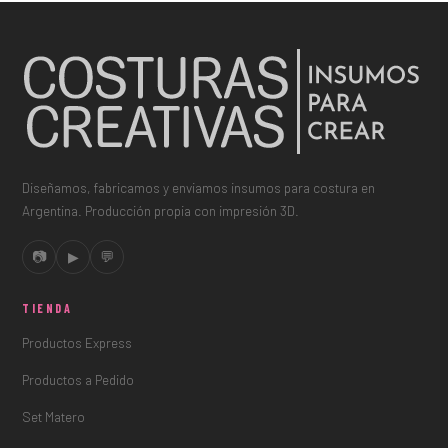
Diseñamos, fabricamos y enviamos insumos para costura en
Argentina. Producción propia con impresión 3D.
📷
▶
💬
TIENDA
Productos Express
Productos a Pedido
Set Matero