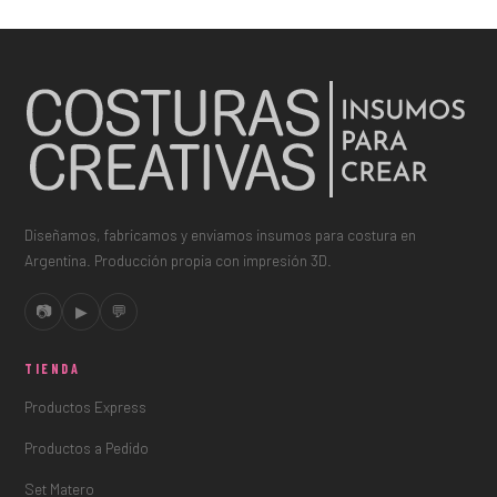
Diseñamos, fabricamos y enviamos insumos para costura en
Argentina. Producción propia con impresión 3D.
📷
▶
💬
TIENDA
Productos Express
Productos a Pedido
Set Matero