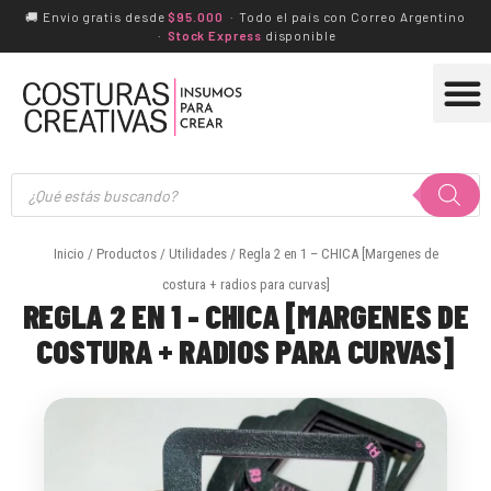
Ir
🚚 Envío gratis desde
$95.000
· Todo el país con Correo Argentino
·
Stock Express
disponible
al
M
contenido
PRODUCTOS A PEDIDO
Búsqueda
de
productos
Inicio
/
Productos
/
Utilidades
/ Regla 2 en 1 – CHICA [Margenes de
costura + radios para curvas]
REGLA 2 EN 1 - CHICA [MARGENES DE
COSTURA + RADIOS PARA CURVAS]