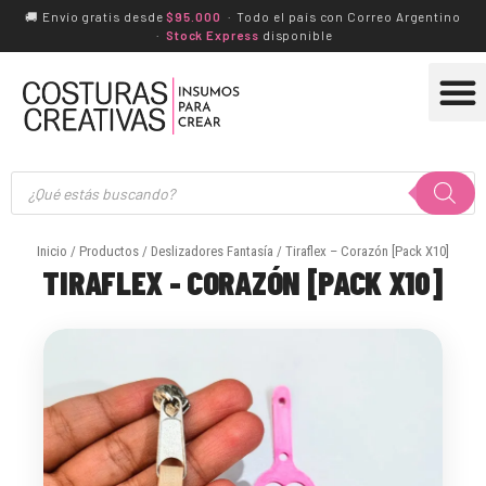
Ir
🚚 Envío gratis desde
$95.000
· Todo el país con Correo Argentino
·
Stock Express
disponible
al
M
contenido
Búsqueda
de
productos
Inicio
/
Productos
/
Deslizadores Fantasía
/ Tiraflex – Corazón [Pack X10]
TIRAFLEX - CORAZÓN [PACK X10]