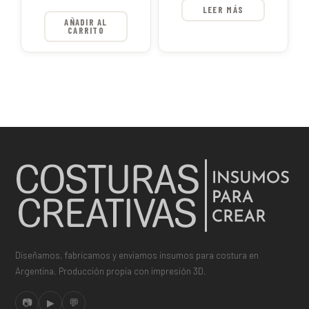
LEER MÁS
AÑADIR AL
CARRITO
Diseñamos, fabricamos y enviamos insumos para costura en
Argentina. Producción propia con impresión 3D.
📷
▶
💬