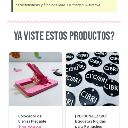
características y funcionalidad. La imagen ilustrativa
YA VISTE ESTOS PRODUCTOS?
Este
producto
tiene
múltiples
variantes.
Las
opciones
se
Colocador de
[PERSONALZADO]
pueden
Cierres Plegable
Etiquetas Rígidas
para Remaches
$
12.500,00
elegir