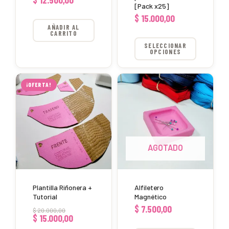
[Pack x25]
en
$
15.000,00
AÑADIR AL
la
CARRITO
página
SELECCIONAR
OPCIONES
de
producto
El
El
precio
precio
¡OFERTA!
original
actual
era:
es:
$ 20.000,00.
$ 15.000,00.
AGOTADO
Plantilla Riñonera +
Alfiletero
Tutorial
Magnético
$
7.500,00
$
20.000,00
$
15.000,00