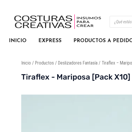
Ir
🚚 Envío g
al
Búsqueda
contenido
de
productos
INICIO
EXPRESS
PRODUCTOS A PEDID
Inicio
/
Productos
/
Deslizadores Fantasía
/ Tiraflex – Marip
Tiraflex - Mariposa [Pack X10]