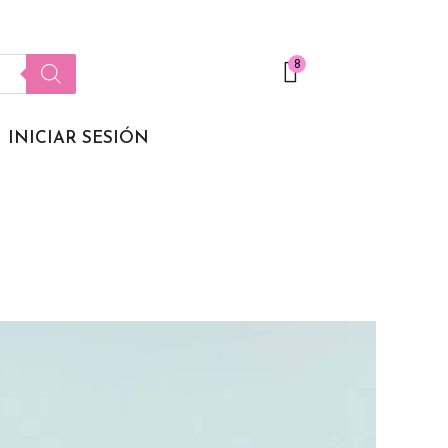
s
disponible
8
$
49.800,00
INICIAR SESIÓN