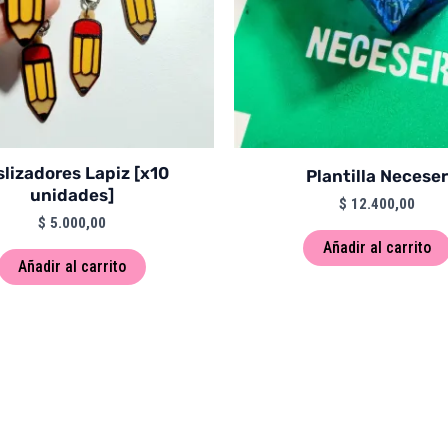
lizadores Lapiz [x10
Plantilla Neceser
unidades]
$
12.400,00
$
5.000,00
Añadir al carrito
Añadir al carrito