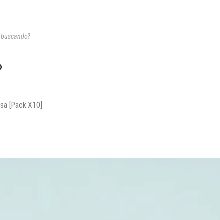
ratis desde
$95.000
· Todo el país con Correo Argentino ·
Stock Expres
O
osa [Pack X10]