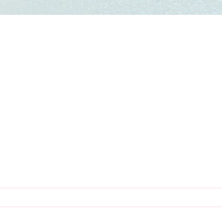
Tiraflex
-
Mariposa