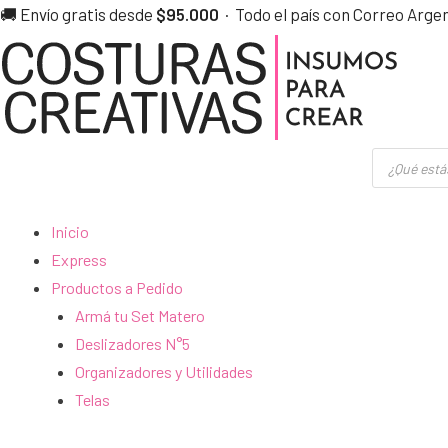
Ir
🚚 Envío gratis desde
$95.000
· Todo el país con Correo Arge
al
contenido
Búsqueda
de
productos
Inicio
Express
Productos a Pedido
Armá tu Set Matero
Deslizadores N°5
Organizadores y Utilidades
Telas