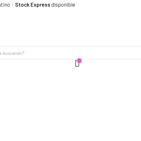
ntino ·
Stock Express
disponible
0
$
0,00