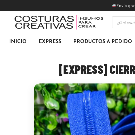
Ir
Envío gra
al
Búsqueda
contenido
de
productos
INICIO
EXPRESS
PRODUCTOS A PEDIDO
[EXPRESS] CIERR