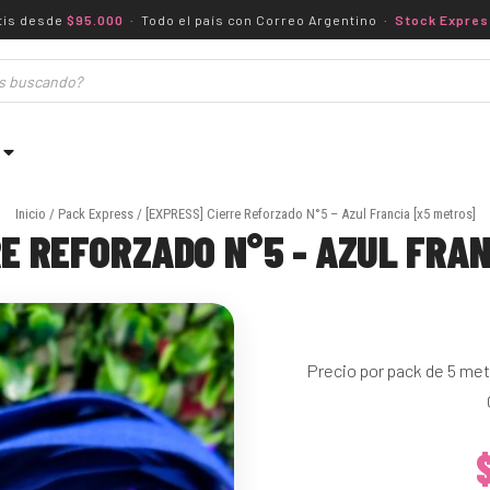
tis desde
$95.000
· Todo el país con Correo Argentino ·
Stock Expres
Inicio
/
Pack Express
/ [EXPRESS] Cierre Reforzado N°5 – Azul Francia [x5 metros]
E REFORZADO N°5 - AZUL FRA
Precio por pack de 5 met