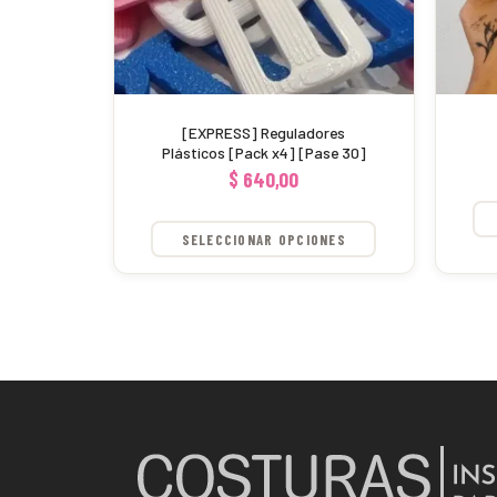
se
pueden
elegir
en
[EXPRESS] Reguladores
la
Plásticos [Pack x4] [Pase 30]
$
640,00
página
de
SELECCIONAR OPCIONES
producto