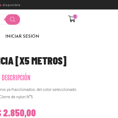
s
disponible
0
$
0,00
INICIAR SESIÓN
NCIA [X5 METROS]
DESCRIPCIÓN
ros ya fraccionados, del color seleccionado
Cierre de nylon N°5
$
2.850,00