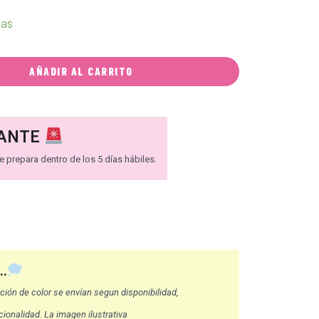
ias
AÑADIR AL CARRITO
ANTE
 prepara dentro de los 5 días hábiles.
..
ión de color se envían segun disponibilidad,
ionalidad. La imagen ilustrativa