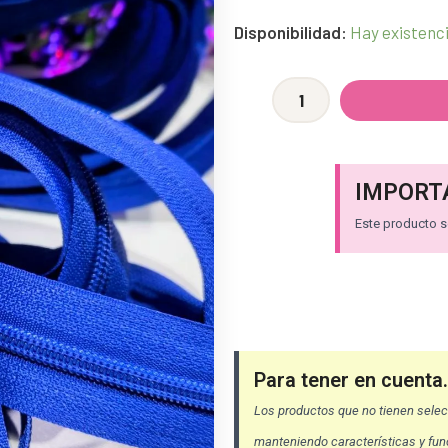
[EXPRESS]
Disponibilidad:
Hay existenc
Cierre
Reforzado
N°5
-
Azul
IMPORT
Francia
Este producto se
[x5
metros]
cantidad
Para tener en cuenta.
Los productos que no tienen selecc
manteniendo características y func