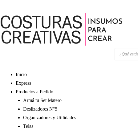
Ir
🚚 Envío 
al
contenido
Búsqueda
de
productos
Inicio
Express
Productos a Pedido
Armá tu Set Matero
Deslizadores N°5
Organizadores y Utilidades
Telas